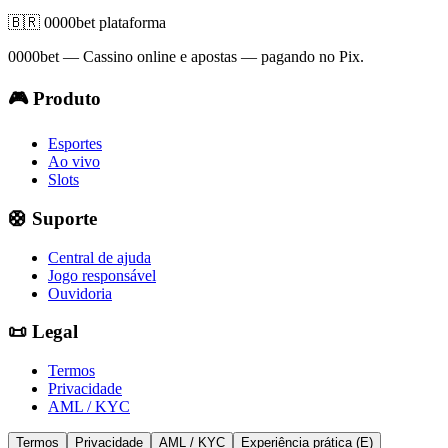
🇧🇷 0000bet plataforma
0000bet — Cassino online e apostas — pagando no Pix.
🎮
Produto
Esportes
Ao vivo
Slots
🛟
Suporte
Central de ajuda
Jogo responsável
Ouvidoria
📜
Legal
Termos
Privacidade
AML / KYC
Termos
Privacidade
AML / KYC
Experiência prática (E)