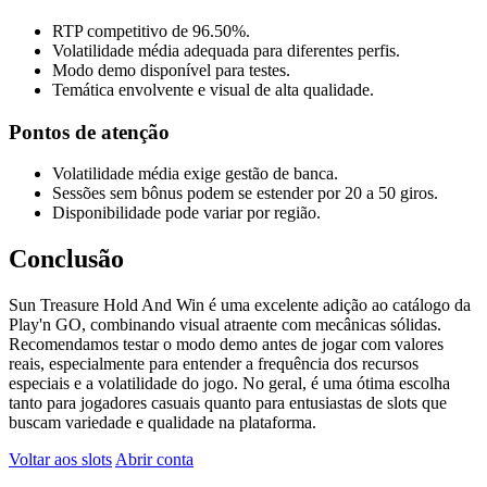
RTP competitivo de 96.50%.
Volatilidade média adequada para diferentes perfis.
Modo demo disponível para testes.
Temática envolvente e visual de alta qualidade.
Pontos de atenção
Volatilidade média exige gestão de banca.
Sessões sem bônus podem se estender por 20 a 50 giros.
Disponibilidade pode variar por região.
Conclusão
Sun Treasure Hold And Win é uma excelente adição ao catálogo da
Play'n GO, combinando visual atraente com mecânicas sólidas.
Recomendamos testar o modo demo antes de jogar com valores
reais, especialmente para entender a frequência dos recursos
especiais e a volatilidade do jogo. No geral, é uma ótima escolha
tanto para jogadores casuais quanto para entusiastas de slots que
buscam variedade e qualidade na plataforma.
Voltar aos slots
Abrir conta