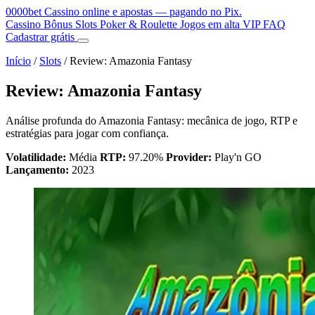
0000bet
Cassino online e apostas — pagando no Pix.
Cassino
Bônus
Slots
Poker & Roulette
Jogos em alta
VIP
FAQ
Cadastrar grátis
Início
/
Slots
/
Review: Amazonia Fantasy
Review: Amazonia Fantasy
Análise profunda do Amazonia Fantasy: mecânica de jogo, RTP e
estratégias para jogar com confiança.
Volatilidade:
Média
RTP:
97.20%
Provider:
Play'n GO
Lançamento:
2023