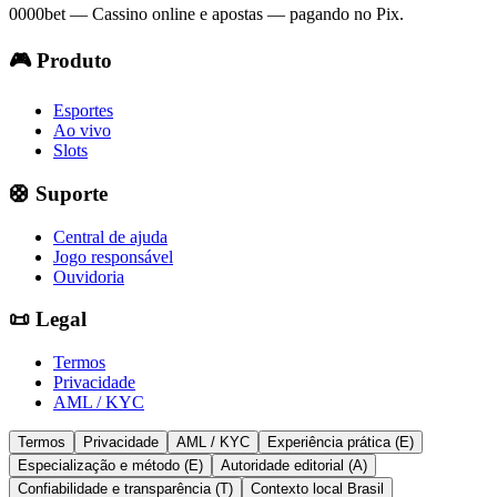
0000bet — Cassino online e apostas — pagando no Pix.
🎮
Produto
Esportes
Ao vivo
Slots
🛟
Suporte
Central de ajuda
Jogo responsável
Ouvidoria
📜
Legal
Termos
Privacidade
AML / KYC
Termos
Privacidade
AML / KYC
Experiência prática (E)
Especialização e método (E)
Autoridade editorial (A)
Confiabilidade e transparência (T)
Contexto local Brasil