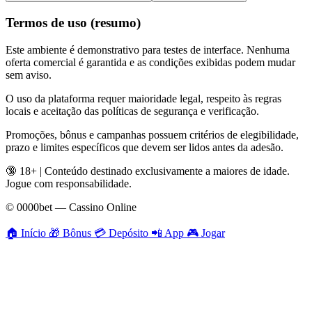
Termos de uso (resumo)
Este ambiente é demonstrativo para testes de interface. Nenhuma
oferta comercial é garantida e as condições exibidas podem mudar
sem aviso.
O uso da plataforma requer maioridade legal, respeito às regras
locais e aceitação das políticas de segurança e verificação.
Promoções, bônus e campanhas possuem critérios de elegibilidade,
prazo e limites específicos que devem ser lidos antes da adesão.
🔞 18+ | Conteúdo destinado exclusivamente a maiores de idade.
Jogue com responsabilidade.
© 0000bet — Cassino Online
🏠
Início
🎁
Bônus
💳
Depósito
📲
App
🎮
Jogar