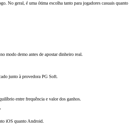
 jogo. No geral, é uma ótima escolha tanto para jogadores casuais quanto
no modo demo antes de apostar dinheiro real.
ado junto à provedora PG Soft.
ilíbrio entre frequência e valor dos ganhos.
?
anto iOS quanto Android.