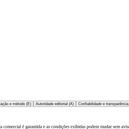
zação e método (E)
Autoridade editorial (A)
Confiabilidade e transparência
ta comercial é garantida e as condições exibidas podem mudar sem avis