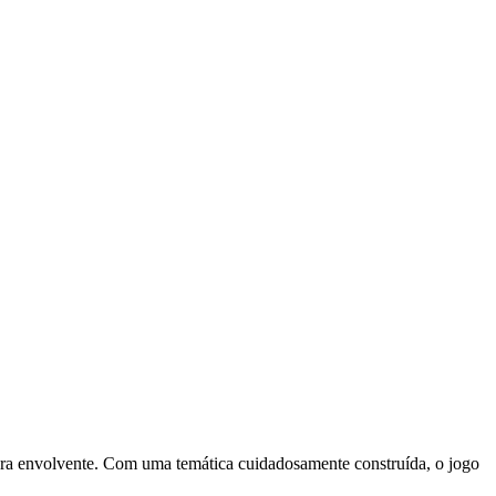
ora envolvente. Com uma temática cuidadosamente construída, o jogo