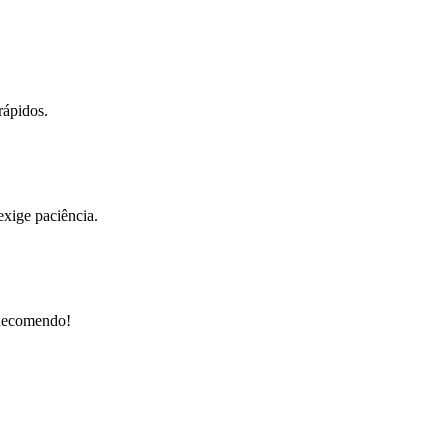
rápidos.
exige paciência.
 Recomendo!