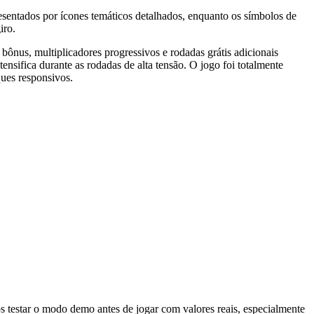
sentados por ícones temáticos detalhados, enquanto os símbolos de
iro.
nus, multiplicadores progressivos e rodadas grátis adicionais
nsifica durante as rodadas de alta tensão. O jogo foi totalmente
ques responsivos.
testar o modo demo antes de jogar com valores reais, especialmente