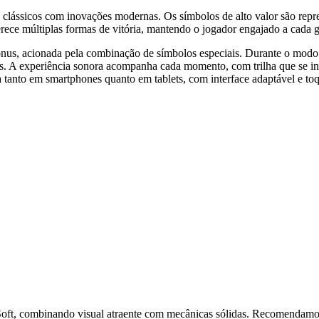
lássicos com inovações modernas. Os símbolos de alto valor são repre
erece múltiplas formas de vitória, mantendo o jogador engajado a cada g
us, acionada pela combinação de símbolos especiais. Durante o modo bô
s. A experiência sonora acompanha cada momento, com trilha que se inte
a tanto em smartphones quanto em tablets, com interface adaptável e to
ft, combinando visual atraente com mecânicas sólidas. Recomendamos 