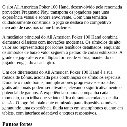
O slot All American Poker 100 Hand, desenvolvido pela renomada
provedora Pragmatic Play, transporta os jogadores para uma
experiência visual e sonora envolvente. Com uma temática
cuidadosamente construída, o jogo se destaca no competitivo
mercado de cassinos online brasileiros.
A mecânica principal do All American Poker 100 Hand combina
elementos clássicos com inovações modernas. Os símbolos de alto
valor são representados por ícones temáticos detalhados, enquanto
os símbolos de baixo valor seguem o padrão de cartas estilizadas. A
grade de jogo oferece múltiplas formas de vitória, mantendo o
jogador engajado a cada giro.
Um dos diferenciais do All American Poker 100 Hand é a sua
rodada de bônus, acionada pela combinação de símbolos especiais.
Durante o modo bônus, multiplicadores progressivos e rodadas
grátis adicionais podem ser ativados, elevando significativamente o
potencial de ganhos. A experiência sonora acompanha cada
momento, com trilha que se intensifica durante as rodadas de alta
tensão. O jogo foi totalmente otimizado para dispositivos móveis,
garantindo uma experiência fluida tanto em smartphones quanto em
tablets, com interface adaptável e toques responsivos.
Pontos fortes