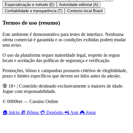
Especialização e método (E)
Autoridade editorial (A)
Confiabilidade e transparência (T)
Contexto local Brasil
Termos de uso (resumo)
Este ambiente é demonstrativo para testes de interface. Nenhuma
oferta comercial é garantida e as condições exibidas podem mudar
sem aviso.
O uso da plataforma requer maioridade legal, respeito às regras
locais e aceitação das políticas de segurança e verificação.
Promoções, bônus e campanhas possuem critérios de elegibilidade,
prazo e limites específicos que devem ser lidos antes da adesão.
🔞 18+ | Conteúdo destinado exclusivamente a maiores de idade.
Jogue com responsabilidade.
© 0000bet — Cassino Online
🏠
Início
🎁
Bônus
💳
Depósito
📲
App
🎮
Jogar