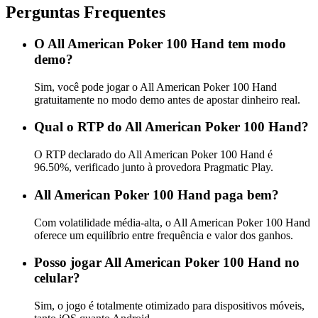
Perguntas Frequentes
O All American Poker 100 Hand tem modo
demo?
Sim, você pode jogar o All American Poker 100 Hand
gratuitamente no modo demo antes de apostar dinheiro real.
Qual o RTP do All American Poker 100 Hand?
O RTP declarado do All American Poker 100 Hand é
96.50%, verificado junto à provedora Pragmatic Play.
All American Poker 100 Hand paga bem?
Com volatilidade média-alta, o All American Poker 100 Hand
oferece um equilíbrio entre frequência e valor dos ganhos.
Posso jogar All American Poker 100 Hand no
celular?
Sim, o jogo é totalmente otimizado para dispositivos móveis,