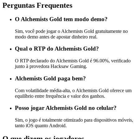
Perguntas Frequentes
O Alchemists Gold tem modo demo?
Sim, você pode jogar o Alchemists Gold gratuitamente no
modo demo antes de apostar dinheiro real.
Qual o RTP do Alchemists Gold?
O RTP declarado do Alchemists Gold é 96.00%, verificado
junto à provedora Hacksaw Gaming.
Alchemists Gold paga bem?
Com volatilidade média-alta, o Alchemists Gold oferece um
equilíbrio entre frequência e valor dos ganhos.
Posso jogar Alchemists Gold no celular?
Sim, o jogo é totalmente otimizado para dispositivos móveis,
tanto iOS quanto Android.
O que dizem os jogadores