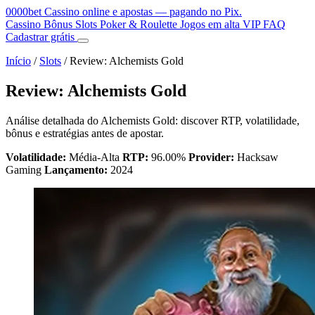
0000bet
Cassino online e apostas — pagando no Pix.
Cassino
Bônus
Slots
Poker & Roulette
Jogos em alta
VIP
FAQ
Cadastrar grátis
Início
/
Slots
/
Review: Alchemists Gold
Review: Alchemists Gold
Análise detalhada do Alchemists Gold: discover RTP, volatilidade,
bônus e estratégias antes de apostar.
Volatilidade:
Média-Alta
RTP:
96.00%
Provider:
Hacksaw
Gaming
Lançamento:
2024