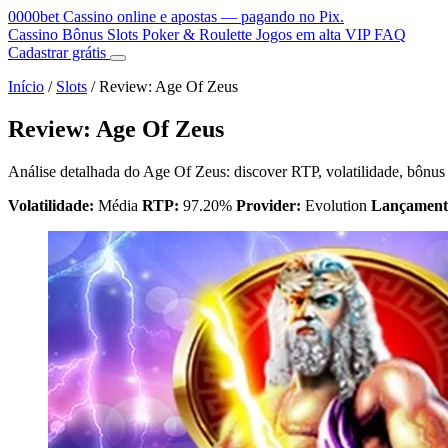
0000bet
Cassino online e apostas — pagando no Pix.
Cassino
Bônus
Slots
Poker & Roulette
Jogos em alta
VIP
FAQ
Cadastrar grátis
Início
/
Slots
/
Review: Age Of Zeus
Review: Age Of Zeus
Análise detalhada do Age Of Zeus: discover RTP, volatilidade, bônus e
Volatilidade:
Média
RTP:
97.20%
Provider:
Evolution
Lançament