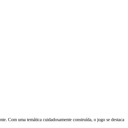
ente. Com uma temática cuidadosamente construída, o jogo se destaca