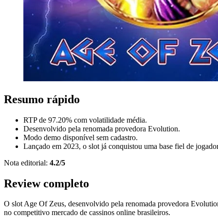
Resumo rápido
RTP de 97.20% com volatilidade média.
Desenvolvido pela renomada provedora Evolution.
Modo demo disponível sem cadastro.
Lançado em 2023, o slot já conquistou uma base fiel de jogador
Nota editorial:
4.2/5
Review completo
O slot Age Of Zeus, desenvolvido pela renomada provedora Evolution,
no competitivo mercado de cassinos online brasileiros.