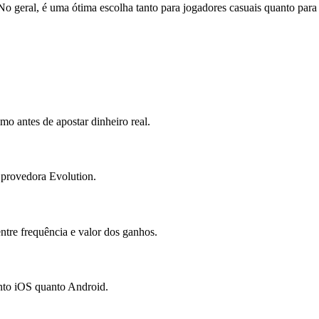
. No geral, é uma ótima escolha tanto para jogadores casuais quanto para
o antes de apostar dinheiro real.
 provedora Evolution.
ntre frequência e valor dos ganhos.
anto iOS quanto Android.