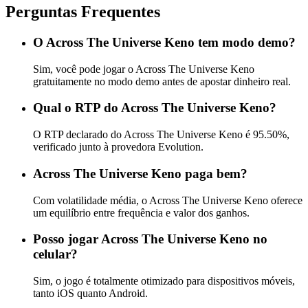
Perguntas Frequentes
O Across The Universe Keno tem modo demo?
Sim, você pode jogar o Across The Universe Keno
gratuitamente no modo demo antes de apostar dinheiro real.
Qual o RTP do Across The Universe Keno?
O RTP declarado do Across The Universe Keno é 95.50%,
verificado junto à provedora Evolution.
Across The Universe Keno paga bem?
Com volatilidade média, o Across The Universe Keno oferece
um equilíbrio entre frequência e valor dos ganhos.
Posso jogar Across The Universe Keno no
celular?
Sim, o jogo é totalmente otimizado para dispositivos móveis,
tanto iOS quanto Android.