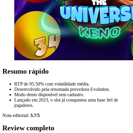
Resumo rápido
RTP de 95.50% com volatilidade média.
Desenvolvido pela renomada provedora Evolution.
Modo demo disponível sem cadastro.
Lançado em 2023, o slot já conquistou uma base fiel de
jogadores.
Nota editorial:
3.7/5
Review completo