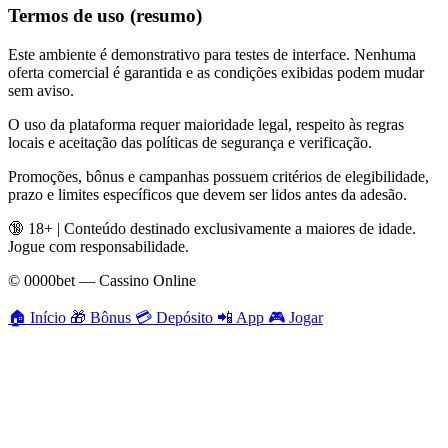
Termos de uso (resumo)
Este ambiente é demonstrativo para testes de interface. Nenhuma
oferta comercial é garantida e as condições exibidas podem mudar
sem aviso.
O uso da plataforma requer maioridade legal, respeito às regras
locais e aceitação das políticas de segurança e verificação.
Promoções, bônus e campanhas possuem critérios de elegibilidade,
prazo e limites específicos que devem ser lidos antes da adesão.
🔞 18+ | Conteúdo destinado exclusivamente a maiores de idade.
Jogue com responsabilidade.
© 0000bet — Cassino Online
🏠
Início
🎁
Bônus
💳
Depósito
📲
App
🎮
Jogar