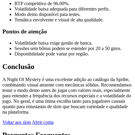
RTP competitivo de 96.00%.
Volatilidade baixa adequada para diferentes perfis.
Modo demo disponível para testes.
Temática envolvente e visual de alta qualidade.
Pontos de atenção
Volatilidade baixa exige gestão de banca.
Sessões sem bônus podem se estender por 20 a 50 giros.
Disponibilidade pode variar por região.
Conclusão
A Night Of Mystery é uma excelente adição ao catálogo da Spribe,
combinando visual atraente com mecânicas sólidas. Recomendamos
testar o modo demo antes de jogar com valores reais, especialmente
para entender a frequência dos recursos especiais e a volatilidade do
jogo. No geral, é uma ótima escolha tanto para jogadores casuais
quanto para entusiastas de slots que buscam variedade e qualidade
na plataforma.
Voltar aos slots
Abrir conta