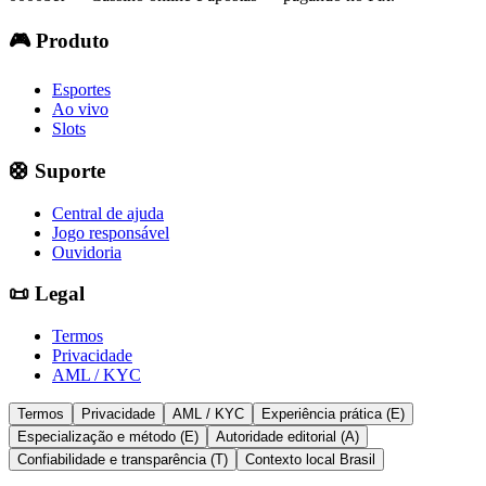
🎮
Produto
Esportes
Ao vivo
Slots
🛟
Suporte
Central de ajuda
Jogo responsável
Ouvidoria
📜
Legal
Termos
Privacidade
AML / KYC
Termos
Privacidade
AML / KYC
Experiência prática (E)
Especialização e método (E)
Autoridade editorial (A)
Confiabilidade e transparência (T)
Contexto local Brasil