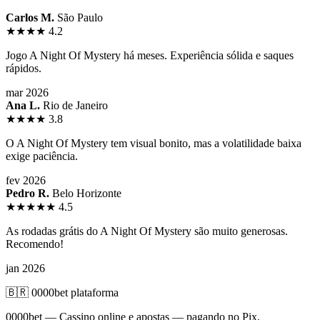
Carlos M.
São Paulo
★★★★
4.2
Jogo A Night Of Mystery há meses. Experiência sólida e saques
rápidos.
mar 2026
Ana L.
Rio de Janeiro
★★★★
3.8
O A Night Of Mystery tem visual bonito, mas a volatilidade baixa
exige paciência.
fev 2026
Pedro R.
Belo Horizonte
★★★★★
4.5
As rodadas grátis do A Night Of Mystery são muito generosas.
Recomendo!
jan 2026
🇧🇷 0000bet plataforma
0000bet — Cassino online e apostas — pagando no Pix.