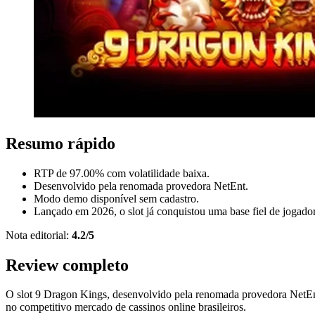
Resumo rápido
RTP de 97.00% com volatilidade baixa.
Desenvolvido pela renomada provedora NetEnt.
Modo demo disponível sem cadastro.
Lançado em 2026, o slot já conquistou uma base fiel de jogador
Nota editorial:
4.2/5
Review completo
O slot 9 Dragon Kings, desenvolvido pela renomada provedora NetEnt,
no competitivo mercado de cassinos online brasileiros.