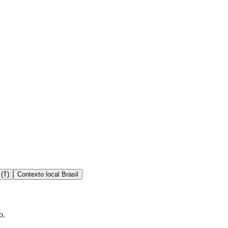
 (T)
Contexto local Brasil
o.