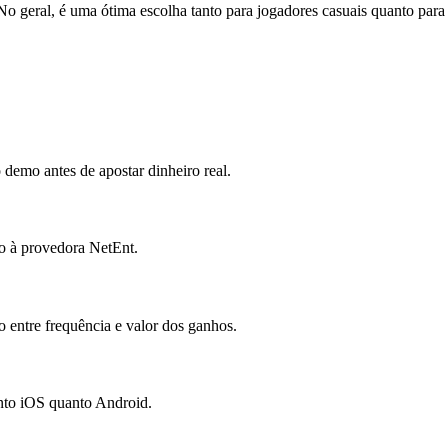
. No geral, é uma ótima escolha tanto para jogadores casuais quanto para
demo antes de apostar dinheiro real.
o à provedora NetEnt.
 entre frequência e valor dos ganhos.
anto iOS quanto Android.