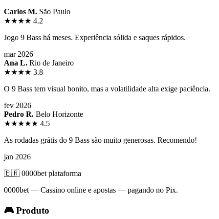
Carlos M.
São Paulo
★★★★
4.2
Jogo 9 Bass há meses. Experiência sólida e saques rápidos.
mar 2026
Ana L.
Rio de Janeiro
★★★★
3.8
O 9 Bass tem visual bonito, mas a volatilidade alta exige paciência.
fev 2026
Pedro R.
Belo Horizonte
★★★★★
4.5
As rodadas grátis do 9 Bass são muito generosas. Recomendo!
jan 2026
🇧🇷 0000bet plataforma
0000bet — Cassino online e apostas — pagando no Pix.
🎮
Produto