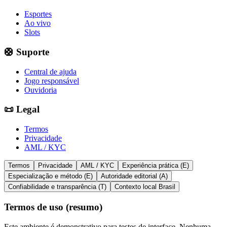
Esportes
Ao vivo
Slots
🛟
Suporte
Central de ajuda
Jogo responsável
Ouvidoria
📜
Legal
Termos
Privacidade
AML / KYC
Termos
Privacidade
AML / KYC
Experiência prática (E)
Especialização e método (E)
Autoridade editorial (A)
Confiabilidade e transparência (T)
Contexto local Brasil
Termos de uso (resumo)
Este ambiente é demonstrativo para testes de interface. Nenhuma