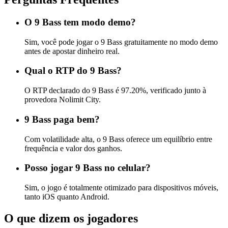
O 9 Bass tem modo demo?
Sim, você pode jogar o 9 Bass gratuitamente no modo demo
antes de apostar dinheiro real.
Qual o RTP do 9 Bass?
O RTP declarado do 9 Bass é 97.20%, verificado junto à
provedora Nolimit City.
9 Bass paga bem?
Com volatilidade alta, o 9 Bass oferece um equilíbrio entre
frequência e valor dos ganhos.
Posso jogar 9 Bass no celular?
Sim, o jogo é totalmente otimizado para dispositivos móveis,
tanto iOS quanto Android.
O que dizem os jogadores