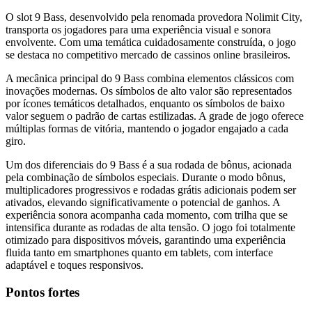
O slot 9 Bass, desenvolvido pela renomada provedora Nolimit City,
transporta os jogadores para uma experiência visual e sonora
envolvente. Com uma temática cuidadosamente construída, o jogo
se destaca no competitivo mercado de cassinos online brasileiros.
A mecânica principal do 9 Bass combina elementos clássicos com
inovações modernas. Os símbolos de alto valor são representados
por ícones temáticos detalhados, enquanto os símbolos de baixo
valor seguem o padrão de cartas estilizadas. A grade de jogo oferece
múltiplas formas de vitória, mantendo o jogador engajado a cada
giro.
Um dos diferenciais do 9 Bass é a sua rodada de bônus, acionada
pela combinação de símbolos especiais. Durante o modo bônus,
multiplicadores progressivos e rodadas grátis adicionais podem ser
ativados, elevando significativamente o potencial de ganhos. A
experiência sonora acompanha cada momento, com trilha que se
intensifica durante as rodadas de alta tensão. O jogo foi totalmente
otimizado para dispositivos móveis, garantindo uma experiência
fluida tanto em smartphones quanto em tablets, com interface
adaptável e toques responsivos.
Pontos fortes