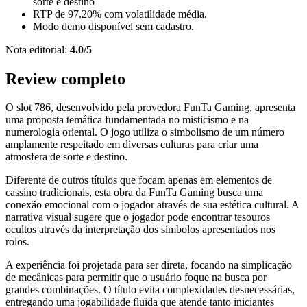
sorte e destino
RTP de 97.20% com volatilidade média.
Modo demo disponível sem cadastro.
Nota editorial:
4.0/5
Review completo
O slot 786, desenvolvido pela provedora FunTa Gaming, apresenta
uma proposta temática fundamentada no misticismo e na
numerologia oriental. O jogo utiliza o simbolismo de um número
amplamente respeitado em diversas culturas para criar uma
atmosfera de sorte e destino.
Diferente de outros títulos que focam apenas em elementos de
cassino tradicionais, esta obra da FunTa Gaming busca uma
conexão emocional com o jogador através de sua estética cultural. A
narrativa visual sugere que o jogador pode encontrar tesouros
ocultos através da interpretação dos símbolos apresentados nos
rolos.
A experiência foi projetada para ser direta, focando na simplicação
de mecânicas para permitir que o usuário foque na busca por
grandes combinações. O título evita complexidades desnecessárias,
entregando uma jogabilidade fluida que atende tanto iniciantes