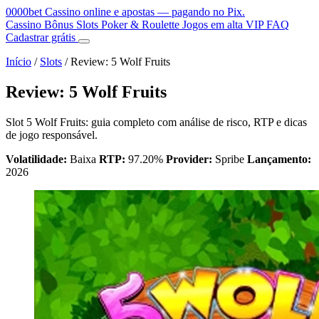
0000bet
Cassino online e apostas — pagando no Pix.
Cassino
Bônus
Slots
Poker & Roulette
Jogos em alta
VIP
FAQ
Cadastrar grátis
Início
/
Slots
/
Review: 5 Wolf Fruits
Review: 5 Wolf Fruits
Slot 5 Wolf Fruits: guia completo com análise de risco, RTP e dicas
de jogo responsável.
Volatilidade:
Baixa
RTP:
97.20%
Provider:
Spribe
Lançamento:
2026