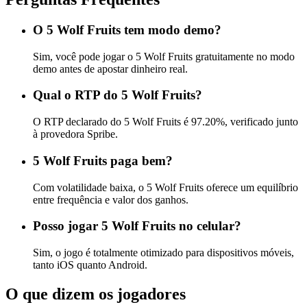
O 5 Wolf Fruits tem modo demo?
Sim, você pode jogar o 5 Wolf Fruits gratuitamente no modo
demo antes de apostar dinheiro real.
Qual o RTP do 5 Wolf Fruits?
O RTP declarado do 5 Wolf Fruits é 97.20%, verificado junto
à provedora Spribe.
5 Wolf Fruits paga bem?
Com volatilidade baixa, o 5 Wolf Fruits oferece um equilíbrio
entre frequência e valor dos ganhos.
Posso jogar 5 Wolf Fruits no celular?
Sim, o jogo é totalmente otimizado para dispositivos móveis,
tanto iOS quanto Android.
O que dizem os jogadores