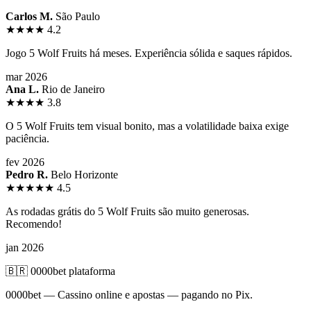
Carlos M.
São Paulo
★★★★
4.2
Jogo 5 Wolf Fruits há meses. Experiência sólida e saques rápidos.
mar 2026
Ana L.
Rio de Janeiro
★★★★
3.8
O 5 Wolf Fruits tem visual bonito, mas a volatilidade baixa exige
paciência.
fev 2026
Pedro R.
Belo Horizonte
★★★★★
4.5
As rodadas grátis do 5 Wolf Fruits são muito generosas.
Recomendo!
jan 2026
🇧🇷 0000bet plataforma
0000bet — Cassino online e apostas — pagando no Pix.