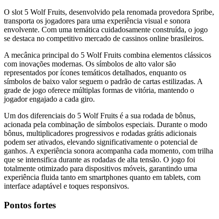
O slot 5 Wolf Fruits, desenvolvido pela renomada provedora Spribe,
transporta os jogadores para uma experiência visual e sonora
envolvente. Com uma temática cuidadosamente construída, o jogo
se destaca no competitivo mercado de cassinos online brasileiros.
A mecânica principal do 5 Wolf Fruits combina elementos clássicos
com inovações modernas. Os símbolos de alto valor são
representados por ícones temáticos detalhados, enquanto os
símbolos de baixo valor seguem o padrão de cartas estilizadas. A
grade de jogo oferece múltiplas formas de vitória, mantendo o
jogador engajado a cada giro.
Um dos diferenciais do 5 Wolf Fruits é a sua rodada de bônus,
acionada pela combinação de símbolos especiais. Durante o modo
bônus, multiplicadores progressivos e rodadas grátis adicionais
podem ser ativados, elevando significativamente o potencial de
ganhos. A experiência sonora acompanha cada momento, com trilha
que se intensifica durante as rodadas de alta tensão. O jogo foi
totalmente otimizado para dispositivos móveis, garantindo uma
experiência fluida tanto em smartphones quanto em tablets, com
interface adaptável e toques responsivos.
Pontos fortes