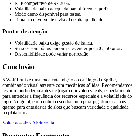
RTP competitivo de 97.20%.
Volatilidade baixa adequada para diferentes perfis.
Modo demo disponível para testes.
Temática envolvente e visual de alta qualidade.
Pontos de atenção
Volatilidade baixa exige gestão de banca.
Sessões sem bônus podem se estender por 20 a 50 giros.
Disponibilidade pode variar por região.
Conclusão
5 Wolf Fruits é uma excelente adição ao catálogo da Spribe,
combinando visual atraente com mecânicas sólidas. Recomendamos
testar o modo demo antes de jogar com valores reais, especialmente
para entender a frequência dos recursos especiais e a volatilidade do
jogo. No geral, é uma ótima escolha tanto para jogadores casuais
quanto para entusiastas de slots que buscam variedade e qualidade
na plataforma.
Voltar aos slots
Abrir conta
Perguntas Frequentes