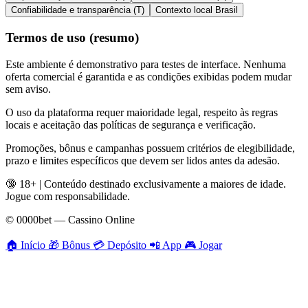
Confiabilidade e transparência (T)
Contexto local Brasil
Termos de uso (resumo)
Este ambiente é demonstrativo para testes de interface. Nenhuma
oferta comercial é garantida e as condições exibidas podem mudar
sem aviso.
O uso da plataforma requer maioridade legal, respeito às regras
locais e aceitação das políticas de segurança e verificação.
Promoções, bônus e campanhas possuem critérios de elegibilidade,
prazo e limites específicos que devem ser lidos antes da adesão.
🔞 18+ | Conteúdo destinado exclusivamente a maiores de idade.
Jogue com responsabilidade.
© 0000bet — Cassino Online
🏠
Início
🎁
Bônus
💳
Depósito
📲
App
🎮
Jogar