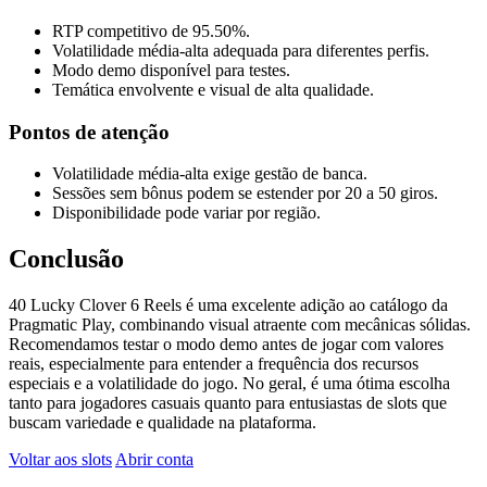
RTP competitivo de 95.50%.
Volatilidade média-alta adequada para diferentes perfis.
Modo demo disponível para testes.
Temática envolvente e visual de alta qualidade.
Pontos de atenção
Volatilidade média-alta exige gestão de banca.
Sessões sem bônus podem se estender por 20 a 50 giros.
Disponibilidade pode variar por região.
Conclusão
40 Lucky Clover 6 Reels é uma excelente adição ao catálogo da
Pragmatic Play, combinando visual atraente com mecânicas sólidas.
Recomendamos testar o modo demo antes de jogar com valores
reais, especialmente para entender a frequência dos recursos
especiais e a volatilidade do jogo. No geral, é uma ótima escolha
tanto para jogadores casuais quanto para entusiastas de slots que
buscam variedade e qualidade na plataforma.
Voltar aos slots
Abrir conta