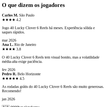
O que dizem os jogadores
Carlos M.
São Paulo
★★★★
4.2
Jogo 40 Lucky Clover 6 Reels há meses. Experiência sólida e
saques rápidos.
mar 2026
Ana L.
Rio de Janeiro
★★★★
3.8
O 40 Lucky Clover 6 Reels tem visual bonito, mas a volatilidade
média-alta exige paciência.
fev 2026
Pedro R.
Belo Horizonte
★★★★★
4.5
As rodadas grátis do 40 Lucky Clover 6 Reels são muito generosas.
Recomendo!
jan 2026