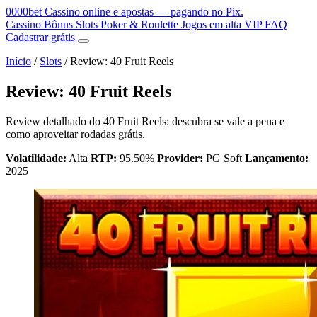
0000bet
Cassino online e apostas — pagando no Pix.
Cassino
Bônus
Slots
Poker & Roulette
Jogos em alta
VIP
FAQ
Cadastrar grátis
Início
/
Slots
/
Review: 40 Fruit Reels
Review: 40 Fruit Reels
Review detalhado do 40 Fruit Reels: descubra se vale a pena e
como aproveitar rodadas grátis.
Volatilidade:
Alta
RTP:
95.50%
Provider:
PG Soft
Lançamento:
2025