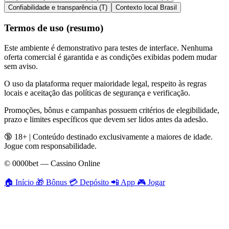
Confiabilidade e transparência (T)
Contexto local Brasil
Termos de uso (resumo)
Este ambiente é demonstrativo para testes de interface. Nenhuma
oferta comercial é garantida e as condições exibidas podem mudar
sem aviso.
O uso da plataforma requer maioridade legal, respeito às regras
locais e aceitação das políticas de segurança e verificação.
Promoções, bônus e campanhas possuem critérios de elegibilidade,
prazo e limites específicos que devem ser lidos antes da adesão.
🔞 18+ | Conteúdo destinado exclusivamente a maiores de idade.
Jogue com responsabilidade.
© 0000bet — Cassino Online
🏠
Início
🎁
Bônus
💳
Depósito
📲
App
🎮
Jogar