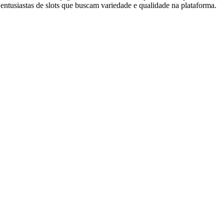
 entusiastas de slots que buscam variedade e qualidade na plataforma.