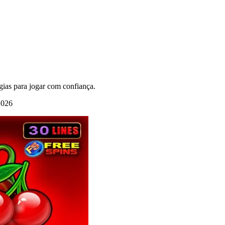
gias para jogar com confiança.
026