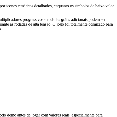
por ícones temáticos detalhados, enquanto os símbolos de baixo valor
tiplicadores progressivos e rodadas grátis adicionais podem ser
ante as rodadas de alta tensão. O jogo foi totalmente otimizado para
s.
odo demo antes de jogar com valores reais, especialmente para