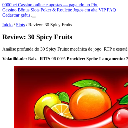
0000bet
Cassino online e apostas — pagando no Pix.
Cassino
Bônus
Slots
Poker & Roulette
Jogos em alta
VIP
FAQ
Cadastrar grátis
Início
/
Slots
/
Review: 30 Spicy Fruits
Review: 30 Spicy Fruits
Análise profunda do 30 Spicy Fruits: mecânica de jogo, RTP e estraté
Volatilidade:
Baixa
RTP:
96.00%
Provider:
Spribe
Lançamento:
2