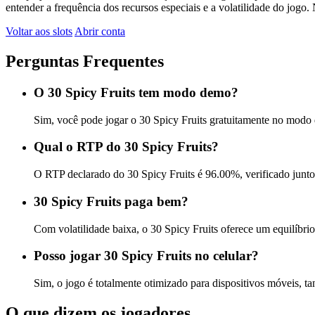
entender a frequência dos recursos especiais e a volatilidade do jogo
Voltar aos slots
Abrir conta
Perguntas Frequentes
O 30 Spicy Fruits tem modo demo?
Sim, você pode jogar o 30 Spicy Fruits gratuitamente no modo d
Qual o RTP do 30 Spicy Fruits?
O RTP declarado do 30 Spicy Fruits é 96.00%, verificado junto
30 Spicy Fruits paga bem?
Com volatilidade baixa, o 30 Spicy Fruits oferece um equilíbrio
Posso jogar 30 Spicy Fruits no celular?
Sim, o jogo é totalmente otimizado para dispositivos móveis, t
O que dizem os jogadores