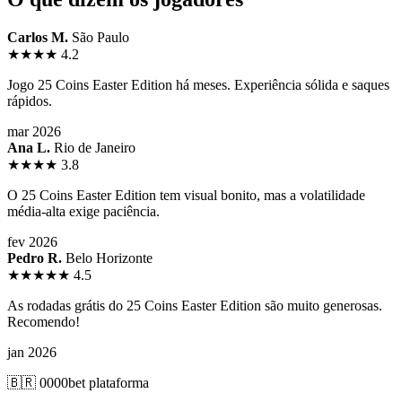
Carlos M.
São Paulo
★★★★
4.2
Jogo 25 Coins Easter Edition há meses. Experiência sólida e saques
rápidos.
mar 2026
Ana L.
Rio de Janeiro
★★★★
3.8
O 25 Coins Easter Edition tem visual bonito, mas a volatilidade
média-alta exige paciência.
fev 2026
Pedro R.
Belo Horizonte
★★★★★
4.5
As rodadas grátis do 25 Coins Easter Edition são muito generosas.
Recomendo!
jan 2026
🇧🇷 0000bet plataforma