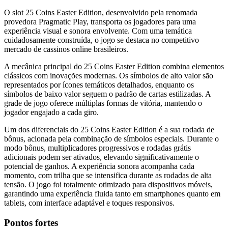
O slot 25 Coins Easter Edition, desenvolvido pela renomada
provedora Pragmatic Play, transporta os jogadores para uma
experiência visual e sonora envolvente. Com uma temática
cuidadosamente construída, o jogo se destaca no competitivo
mercado de cassinos online brasileiros.
A mecânica principal do 25 Coins Easter Edition combina elementos
clássicos com inovações modernas. Os símbolos de alto valor são
representados por ícones temáticos detalhados, enquanto os
símbolos de baixo valor seguem o padrão de cartas estilizadas. A
grade de jogo oferece múltiplas formas de vitória, mantendo o
jogador engajado a cada giro.
Um dos diferenciais do 25 Coins Easter Edition é a sua rodada de
bônus, acionada pela combinação de símbolos especiais. Durante o
modo bônus, multiplicadores progressivos e rodadas grátis
adicionais podem ser ativados, elevando significativamente o
potencial de ganhos. A experiência sonora acompanha cada
momento, com trilha que se intensifica durante as rodadas de alta
tensão. O jogo foi totalmente otimizado para dispositivos móveis,
garantindo uma experiência fluida tanto em smartphones quanto em
tablets, com interface adaptável e toques responsivos.
Pontos fortes