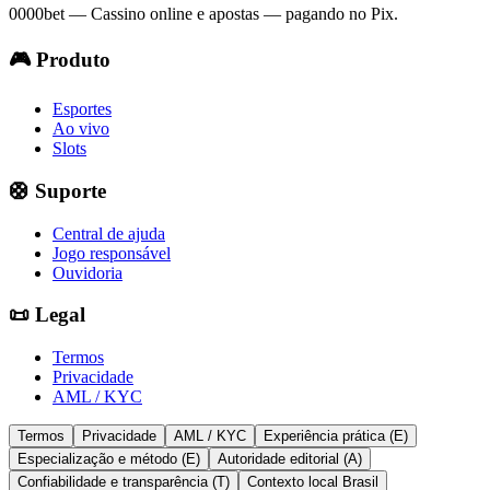
0000bet — Cassino online e apostas — pagando no Pix.
🎮
Produto
Esportes
Ao vivo
Slots
🛟
Suporte
Central de ajuda
Jogo responsável
Ouvidoria
📜
Legal
Termos
Privacidade
AML / KYC
Termos
Privacidade
AML / KYC
Experiência prática (E)
Especialização e método (E)
Autoridade editorial (A)
Confiabilidade e transparência (T)
Contexto local Brasil