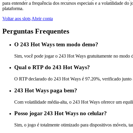
para entender a frequência dos recursos especiais e a volatilidade do
plataforma.
Voltar aos slots
Abrir conta
Perguntas Frequentes
O 243 Hot Ways tem modo demo?
Sim, você pode jogar o 243 Hot Ways gratuitamente no modo de
Qual o RTP do 243 Hot Ways?
O RTP declarado do 243 Hot Ways é 97.20%, verificado junto 
243 Hot Ways paga bem?
Com volatilidade média-alta, o 243 Hot Ways oferece um equilíb
Posso jogar 243 Hot Ways no celular?
Sim, o jogo é totalmente otimizado para dispositivos móveis, t