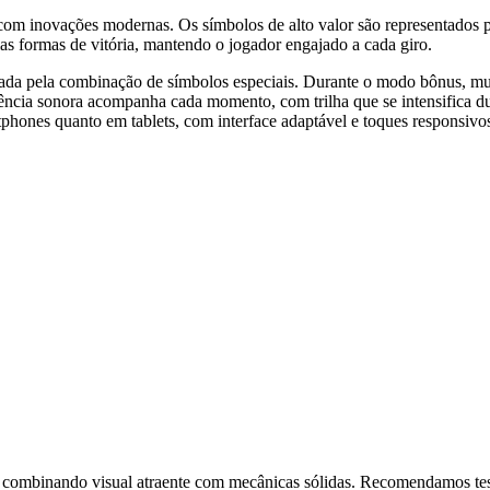
m inovações modernas. Os símbolos de alto valor são representados po
las formas de vitória, mantendo o jogador engajado a cada giro.
da pela combinação de símbolos especiais. Durante o modo bônus, mult
ência sonora acompanha cada momento, com trilha que se intensifica dur
tphones quanto em tablets, com interface adaptável e toques responsivo
 combinando visual atraente com mecânicas sólidas. Recomendamos test