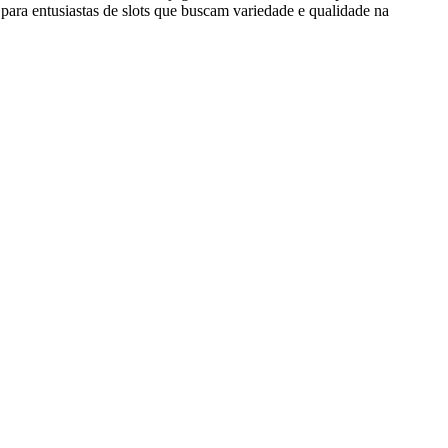
 para entusiastas de slots que buscam variedade e qualidade na