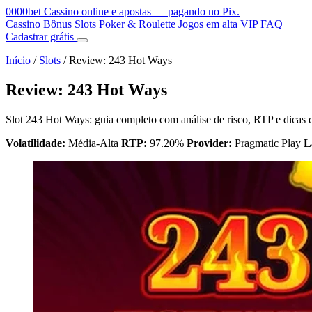
0000bet
Cassino online e apostas — pagando no Pix.
Cassino
Bônus
Slots
Poker & Roulette
Jogos em alta
VIP
FAQ
Cadastrar grátis
Início
/
Slots
/
Review: 243 Hot Ways
Review: 243 Hot Ways
Slot 243 Hot Ways: guia completo com análise de risco, RTP e dicas 
Volatilidade:
Média-Alta
RTP:
97.20%
Provider:
Pragmatic Play
L