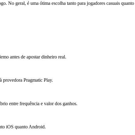
 jogo. No geral, é uma ótima escolha tanto para jogadores casuais quanto
mo antes de apostar dinheiro real.
à provedora Pragmatic Play.
rio entre frequência e valor dos ganhos.
anto iOS quanto Android.