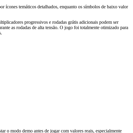
r ícones temáticos detalhados, enquanto os símbolos de baixo valor
iplicadores progressivos e rodadas grátis adicionais podem ser
ante as rodadas de alta tensão. O jogo foi totalmente otimizado para
s.
ar o modo demo antes de jogar com valores reais, especialmente