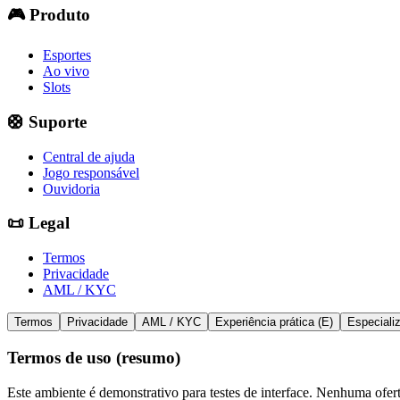
🎮
Produto
Esportes
Ao vivo
Slots
🛟
Suporte
Central de ajuda
Jogo responsável
Ouvidoria
📜
Legal
Termos
Privacidade
AML / KYC
Termos
Privacidade
AML / KYC
Experiência prática (E)
Especiali
Termos de uso (resumo)
Este ambiente é demonstrativo para testes de interface. Nenhuma ofer