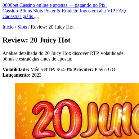
0000bet
Cassino online e apostas — pagando no Pix.
Cassino
Bônus
Slots
Poker & Roulette
Jogos em alta
VIP
FAQ
Cadastrar grátis
Início
/
Slots
/
Review: 20 Juicy Hot
Review: 20 Juicy Hot
Análise detalhada do 20 Juicy Hot: discover RTP, volatilidade,
bônus e estratégias antes de apostar.
Volatilidade:
Média
RTP:
96.50%
Provider:
Play'n GO
Lançamento:
2023