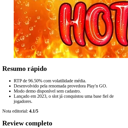
Resumo rápido
RTP de 96.50% com volatilidade média.
Desenvolvido pela renomada provedora Play'n GO.
Modo demo disponível sem cadastro.
Lançado em 2023, o slot já conquistou uma base fiel de
jogadores.
Nota editorial:
4.1/5
Review completo