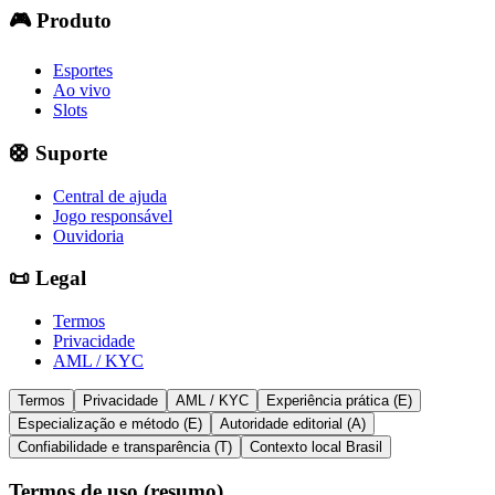
🎮
Produto
Esportes
Ao vivo
Slots
🛟
Suporte
Central de ajuda
Jogo responsável
Ouvidoria
📜
Legal
Termos
Privacidade
AML / KYC
Termos
Privacidade
AML / KYC
Experiência prática (E)
Especialização e método (E)
Autoridade editorial (A)
Confiabilidade e transparência (T)
Contexto local Brasil
Termos de uso (resumo)