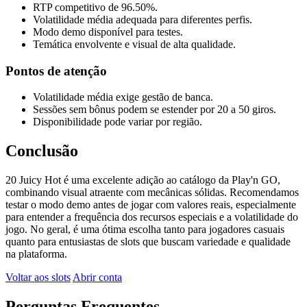
RTP competitivo de 96.50%.
Volatilidade média adequada para diferentes perfis.
Modo demo disponível para testes.
Temática envolvente e visual de alta qualidade.
Pontos de atenção
Volatilidade média exige gestão de banca.
Sessões sem bônus podem se estender por 20 a 50 giros.
Disponibilidade pode variar por região.
Conclusão
20 Juicy Hot é uma excelente adição ao catálogo da Play'n GO,
combinando visual atraente com mecânicas sólidas. Recomendamos
testar o modo demo antes de jogar com valores reais, especialmente
para entender a frequência dos recursos especiais e a volatilidade do
jogo. No geral, é uma ótima escolha tanto para jogadores casuais
quanto para entusiastas de slots que buscam variedade e qualidade
na plataforma.
Voltar aos slots
Abrir conta
Perguntas Frequentes