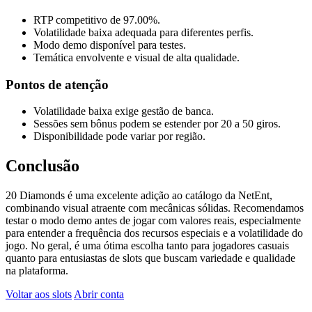
RTP competitivo de 97.00%.
Volatilidade baixa adequada para diferentes perfis.
Modo demo disponível para testes.
Temática envolvente e visual de alta qualidade.
Pontos de atenção
Volatilidade baixa exige gestão de banca.
Sessões sem bônus podem se estender por 20 a 50 giros.
Disponibilidade pode variar por região.
Conclusão
20 Diamonds é uma excelente adição ao catálogo da NetEnt,
combinando visual atraente com mecânicas sólidas. Recomendamos
testar o modo demo antes de jogar com valores reais, especialmente
para entender a frequência dos recursos especiais e a volatilidade do
jogo. No geral, é uma ótima escolha tanto para jogadores casuais
quanto para entusiastas de slots que buscam variedade e qualidade
na plataforma.
Voltar aos slots
Abrir conta