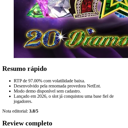
Resumo rápido
RTP de 97.00% com volatilidade baixa.
Desenvolvido pela renomada provedora NetEnt.
Modo demo disponível sem cadastro.
Lançado em 2026, o slot já conquistou uma base fiel de
jogadores.
Nota editorial:
3.8/5
Review completo