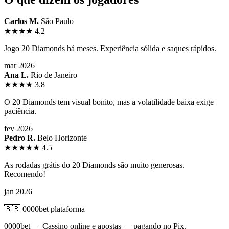
Carlos M.
São Paulo
★★★★
4.2
Jogo 20 Diamonds há meses. Experiência sólida e saques rápidos.
mar 2026
Ana L.
Rio de Janeiro
★★★★
3.8
O 20 Diamonds tem visual bonito, mas a volatilidade baixa exige
paciência.
fev 2026
Pedro R.
Belo Horizonte
★★★★★
4.5
As rodadas grátis do 20 Diamonds são muito generosas.
Recomendo!
jan 2026
🇧🇷 0000bet plataforma
0000bet — Cassino online e apostas — pagando no Pix.