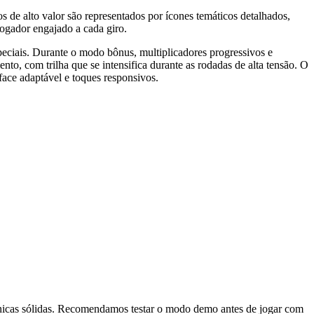
e alto valor são representados por ícones temáticos detalhados,
jogador engajado a cada giro.
eciais. Durante o modo bônus, multiplicadores progressivos e
o, com trilha que se intensifica durante as rodadas de alta tensão. O
face adaptável e toques responsivos.
nicas sólidas. Recomendamos testar o modo demo antes de jogar com