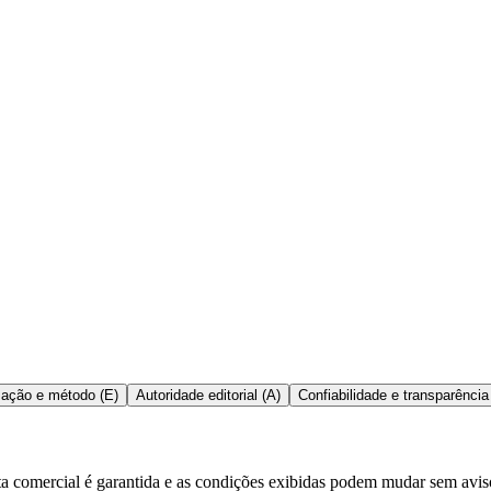
zação e método (E)
Autoridade editorial (A)
Confiabilidade e transparência
ta comercial é garantida e as condições exibidas podem mudar sem avis