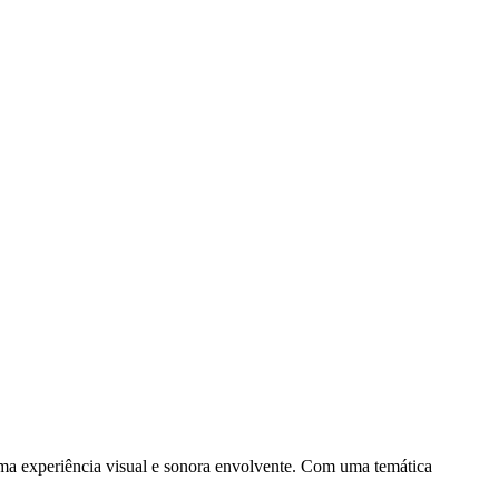
ma experiência visual e sonora envolvente. Com uma temática