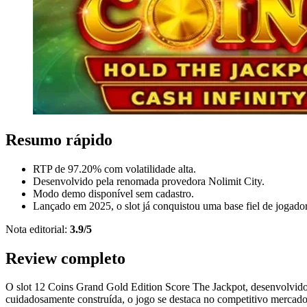
Resumo rápido
RTP de 97.20% com volatilidade alta.
Desenvolvido pela renomada provedora Nolimit City.
Modo demo disponível sem cadastro.
Lançado em 2025, o slot já conquistou uma base fiel de jogador
Nota editorial:
3.9/5
Review completo
O slot 12 Coins Grand Gold Edition Score The Jackpot, desenvolvido
cuidadosamente construída, o jogo se destaca no competitivo mercado d