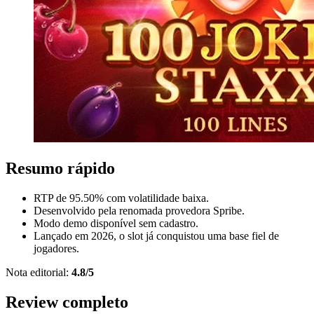
Resumo rápido
RTP de 95.50% com volatilidade baixa.
Desenvolvido pela renomada provedora Spribe.
Modo demo disponível sem cadastro.
Lançado em 2026, o slot já conquistou uma base fiel de
jogadores.
Nota editorial:
4.8/5
Review completo