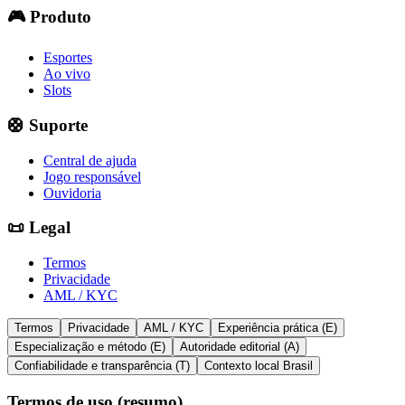
🎮
Produto
Esportes
Ao vivo
Slots
🛟
Suporte
Central de ajuda
Jogo responsável
Ouvidoria
📜
Legal
Termos
Privacidade
AML / KYC
Termos
Privacidade
AML / KYC
Experiência prática (E)
Especialização e método (E)
Autoridade editorial (A)
Confiabilidade e transparência (T)
Contexto local Brasil
Termos de uso (resumo)