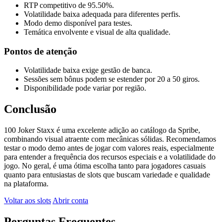
RTP competitivo de 95.50%.
Volatilidade baixa adequada para diferentes perfis.
Modo demo disponível para testes.
Temática envolvente e visual de alta qualidade.
Pontos de atenção
Volatilidade baixa exige gestão de banca.
Sessões sem bônus podem se estender por 20 a 50 giros.
Disponibilidade pode variar por região.
Conclusão
100 Joker Staxx é uma excelente adição ao catálogo da Spribe,
combinando visual atraente com mecânicas sólidas. Recomendamos
testar o modo demo antes de jogar com valores reais, especialmente
para entender a frequência dos recursos especiais e a volatilidade do
jogo. No geral, é uma ótima escolha tanto para jogadores casuais
quanto para entusiastas de slots que buscam variedade e qualidade
na plataforma.
Voltar aos slots
Abrir conta
Perguntas Frequentes