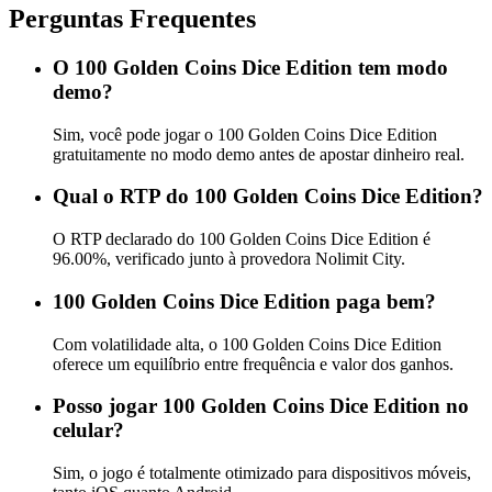
Perguntas Frequentes
O 100 Golden Coins Dice Edition tem modo
demo?
Sim, você pode jogar o 100 Golden Coins Dice Edition
gratuitamente no modo demo antes de apostar dinheiro real.
Qual o RTP do 100 Golden Coins Dice Edition?
O RTP declarado do 100 Golden Coins Dice Edition é
96.00%, verificado junto à provedora Nolimit City.
100 Golden Coins Dice Edition paga bem?
Com volatilidade alta, o 100 Golden Coins Dice Edition
oferece um equilíbrio entre frequência e valor dos ganhos.
Posso jogar 100 Golden Coins Dice Edition no
celular?
Sim, o jogo é totalmente otimizado para dispositivos móveis,