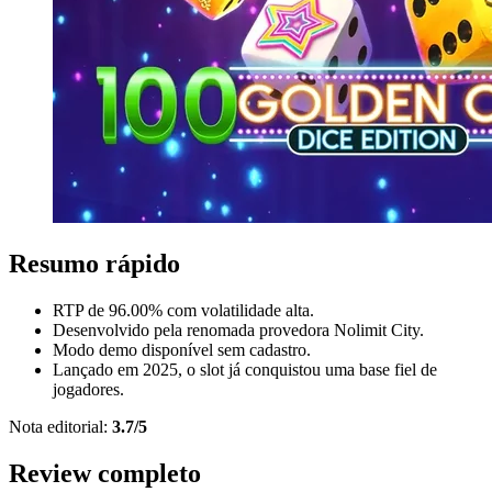
Resumo rápido
RTP de 96.00% com volatilidade alta.
Desenvolvido pela renomada provedora Nolimit City.
Modo demo disponível sem cadastro.
Lançado em 2025, o slot já conquistou uma base fiel de
jogadores.
Nota editorial:
3.7/5
Review completo