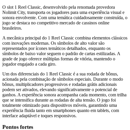
O slot 1 Reel Classic, desenvolvido pela renomada provedora
Nolimit City, transporta os jogadores para uma experiência visual e
sonora envolvente. Com uma temática cuidadosamente construída, o
jogo se destaca no competitivo mercado de cassinos online
brasileiros.
A mecânica principal do 1 Reel Classic combina elementos clássicos
com inovações modernas. Os símbolos de alto valor são
representados por ícones temáticos detalhados, enquanto os
símbolos de baixo valor seguem o padrão de cartas estilizadas. A
grade de jogo oferece múltiplas formas de vitória, mantendo o
jogador engajado a cada giro.
Um dos diferenciais do 1 Reel Classic é a sua rodada de bônus,
acionada pela combinação de símbolos especiais. Durante o modo
bônus, multiplicadores progressivos e rodadas grátis adicionais
podem ser ativados, elevando significativamente o potencial de
ganhos. A experiência sonora acompanha cada momento, com trilha
que se intensifica durante as rodadas de alta tensão. O jogo foi
totalmente otimizado para dispositivos móveis, garantindo uma
experiência fluida tanto em smartphones quanto em tablets, com
interface adaptável e toques responsivos.
Pontos fortes