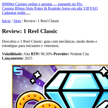
0000bet
Cassino online e apostas — pagando no Pix.
Cassino
Bônus
Slots
Poker & Roulette
Jogos em alta
VIP
FAQ
Cadastrar grátis
Início
/
Slots
/
Review: 1 Reel Classic
Review: 1 Reel Classic
Descubra o 1 Reel Classic: guia com mecânicas, modo demo e
estratégias para iniciantes e veteranos.
Volatilidade:
Alta
RTP:
96.50%
Provider:
Nolimit City
Lançamento:
2025