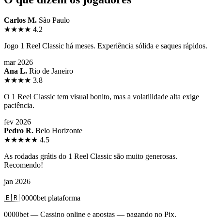
Carlos M.
São Paulo
★★★★
4.2
Jogo 1 Reel Classic há meses. Experiência sólida e saques rápidos.
mar 2026
Ana L.
Rio de Janeiro
★★★★
3.8
O 1 Reel Classic tem visual bonito, mas a volatilidade alta exige
paciência.
fev 2026
Pedro R.
Belo Horizonte
★★★★★
4.5
As rodadas grátis do 1 Reel Classic são muito generosas.
Recomendo!
jan 2026
🇧🇷 0000bet plataforma
0000bet — Cassino online e apostas — pagando no Pix.